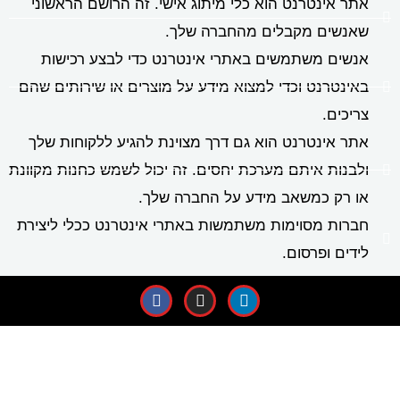
אתר אינטרנט הוא כלי מיתוג אישי. זה הרושם הראשוני
שאנשים מקבלים מהחברה שלך.
אנשים משתמשים באתרי אינטרנט כדי לבצע רכישות
באינטרנט וכדי למצוא מידע על מוצרים או שירותים שהם
צריכים.
אתר אינטרנט הוא גם דרך מצוינת להגיע ללקוחות שלך
ולבנות איתם מערכת יחסים. זה יכול לשמש כחנות מקוונת
או רק כמשאב מידע על החברה שלך.
חברות מסוימות משתמשות באתרי אינטרנט ככלי ליצירת
לידים ופרסום.
F
I
L
a
n
i
c
s
n
e
t
k
b
a
e
o
g
d
o
r
i